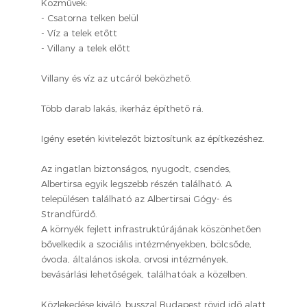
Közművek:
- Csatorna telken belül
- Víz a telek etőtt
- Villany a telek előtt
Villany és víz az utcáról beközhető.
Több darab lakás, ikerház építhető rá.
Igény esetén kivitelezőt biztosítunk az építkezéshez.
Az ingatlan biztonságos, nyugodt, csendes,
Albertirsa egyik legszebb részén található. A
településen található az Albertirsai Gógy- és
Strandfürdő.
A környék fejlett infrastruktúrájának köszönhetően
bővelkedik a szociális intézményekben, bölcsőde,
óvoda, általános iskola, orvosi intézmények,
bevásárlási lehetőségek, találhatóak a közelben.
Közlekedése kiváló, busszal Budapest rövid idő alatt