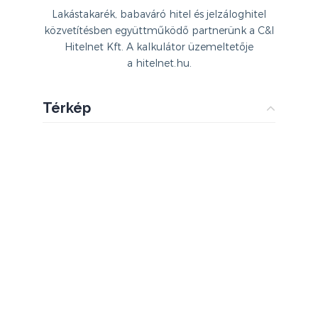
Lakástakarék, babaváró hitel és jelzáloghitel
közvetítésben együttműködő partnerünk a C&I
Hitelnet Kft. A kalkulátor üzemeltetője
a hitelnet.hu.
Térkép