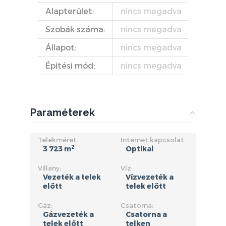
Alapterület:
nincs megadva
Szobák száma:
nincs megadva
Állapot:
nincs megadva
Építési mód:
nincs megadva
Paraméterek
Telekméret:
Internet kapcsolat:
2
3 723 m
Optikai
Villany:
Víz:
Vezeték a telek
Vízvezeték a
előtt
telek előtt
Gáz:
Csatorna:
Gázvezeték a
Csatorna a
telek előtt
telken