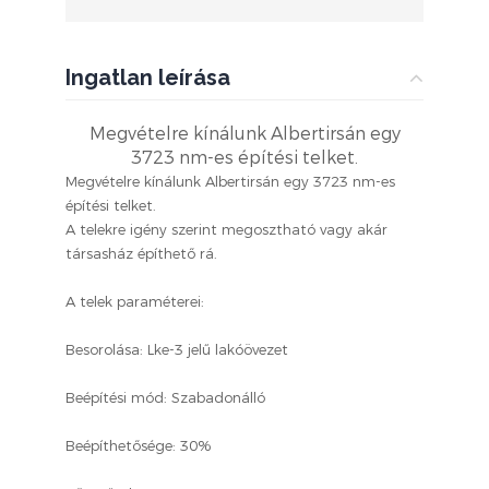
Ingatlan leírása
Megvételre kínálunk Albertirsán egy
3723 nm-es építési telket.
Megvételre kínálunk Albertirsán egy 3723 nm-es
építési telket.
A telekre igény szerint megosztható vagy akár
társasház építhető rá.
A telek paraméterei:
Besorolása: Lke-3 jelű lakóövezet
Beépítési mód: Szabadonálló
Beépíthetősége: 30%