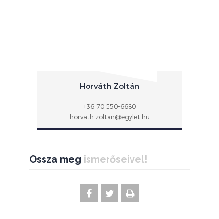
Horváth Zoltán
+36 70 550-6680
horvath.zoltan@egylet.hu
Ossza meg
ismerőseivel!