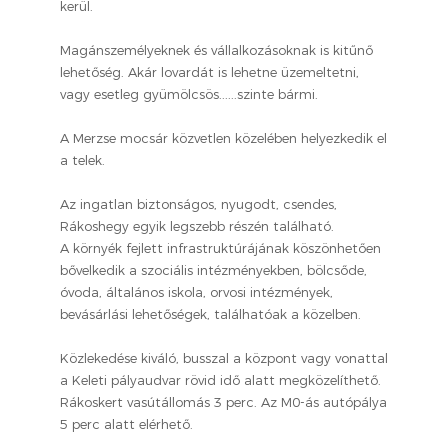
kerül.
Magánszemélyeknek és vállalkozásoknak is kitűnő
lehetőség. Akár lovardát is lehetne üzemeltetni,
vagy esetleg gyümölcsös......szinte bármi.
A Merzse mocsár közvetlen közelében helyezkedik el
a telek.
Az ingatlan biztonságos, nyugodt, csendes,
Rákoshegy egyik legszebb részén található.
A környék fejlett infrastruktúrájának köszönhetően
bővelkedik a szociális intézményekben, bölcsőde,
óvoda, általános iskola, orvosi intézmények,
bevásárlási lehetőségek, találhatóak a közelben.
Közlekedése kiváló, busszal a központ vagy vonattal
a Keleti pályaudvar rövid idő alatt megközelíthető.
Rákoskert vasútállomás 3 perc. Az M0-ás autópálya
5 perc alatt elérhető.