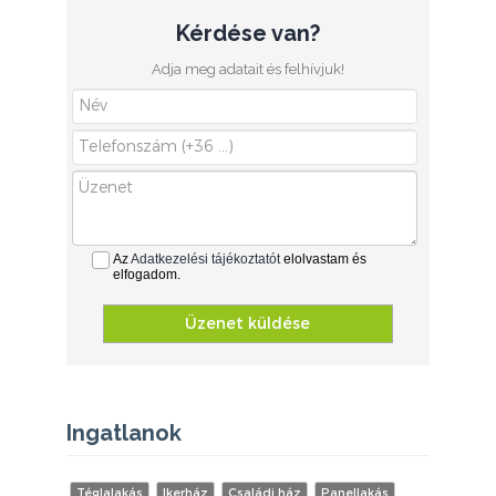
Kérdése van?
Adja meg adatait és felhívjuk!
Az
Adatkezelési tájékoztatót
elolvastam és
elfogadom.
Üzenet küldése
Ingatlanok
Téglalakás
Ikerház
Családi ház
Panellakás