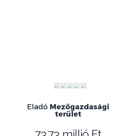
Eladó
Mezőgazdasági
terület
73.73 millió Ft