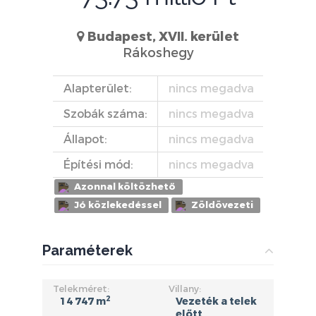
Budapest, XVII. kerület
Rákoshegy
Alapterület:
nincs megadva
Szobák száma:
nincs megadva
Állapot:
nincs megadva
Építési mód:
nincs megadva
Azonnal költözhető
Jó közlekedéssel
Zöldövezeti
Paraméterek
Telekméret:
Villany:
2
14 747 m
Vezeték a telek
előtt