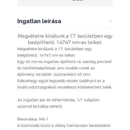
Ingatlan leírása
Megvételre kínálunk a 17. kerületben egy
beépíthető, 14747 nm-es telket.
Megvételre kínálunk a 17. kerületben egy
beépíthető, 14747 nm-es telket.
Egy 45 nm-es ingatlan építhető rá, esetleg pincével
és tetőtérbeépítéssel, ami tovább növeli az
építmény területét. (szintenként 45 nm)
Rákoshegy egyik legszebb részén található ez a
kiváló adottságokkal rendelkező körbekerített telek.
Az ingatlan per és tehermentes, 1/1 tulajdon,
azonnal birtokba vehető.
Besorolása: Má-1
A közművek közül a villany hamarosan bevezetésre