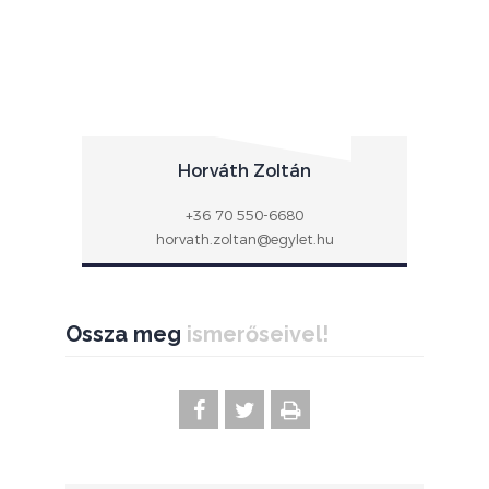
Horváth Zoltán
+36 70 550-6680
horvath.zoltan@egylet.hu
Ossza meg
ismerőseivel!