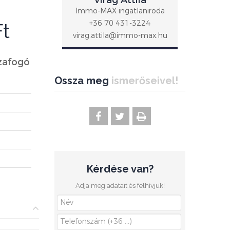
Virág Attila
Immo-MAX ingatlaniroda
+36 70 431-3224
Ft
virag.attila@immo-max.hu
zafogó
Ossza meg
ismerőseivel!
Kérdése van?
Adja meg adatait és felhívjuk!