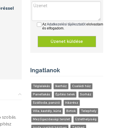
réssel
Az
Adatkezelési tájékoztatót
elolvastam
és elfogadom.
Üzenet küldése
Ingatlanok
Téglalakás
Ikerház
Családi ház
Panellakás
Építési telek
Sorház
Szálloda, panzió
Házrész
Villa, kastély, kúria
Birtok
Telephely
4 szobás,
Mezőgazdasági terület
Üzlethelyiség
építész
Iroda családi házban
Zártkert