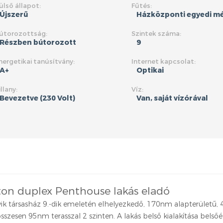
ülső állapot:
Fűtés:
Újszerű
Házközponti egyedi mé
útorozottság:
Szintek száma:
Részben bútorozott
9
nergetikai tanúsítvány:
Internet kapcsolat:
A+
Optikai
illany:
Víz:
Bevezetve (230 Volt)
Van, saját vízórával
ton duplex Penthouse lakás eladó
ik társasház 9.-dik emeletén elhelyezkedő, 170nm alapterületű, 
 összesen 95nm terasszal 2 szinten. A lakás belső kialakítása belső