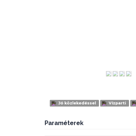
Jó közlekedéssel
Vízparti
Paraméterek