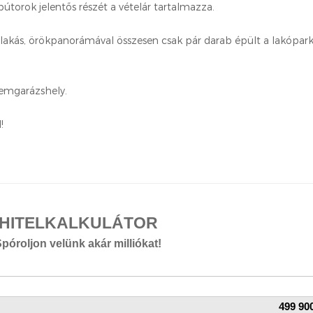
bútorok jelentős részét a vételár tartalmazza.
 lakás, örökpanorámával összesen csak pár darab épült a lakópark
remgarázshely.
!