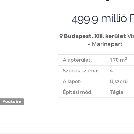
499.9 millió 
Budapest, XIII. kerület
Vi
– Marinapart
2
Alapterület:
170 m
Szobák száma:
4
Állapot:
Újszerű
Építési mód:
Tégla
Youtube