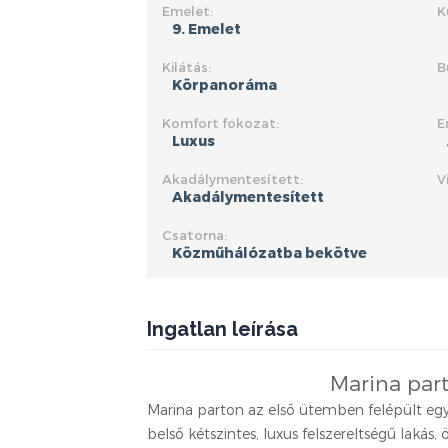
Emelet:
K
9. Emelet
Kilátás:
B
Körpanoráma
Komfort fokozat:
E
Luxus
Akadálymentesített:
V
Akadálymentesített
Csatorna:
Közműhálózatba bekötve
Ingatlan leírása
Marina par
Marina parton az első ütemben felépült egy
belső kétszintes, luxus felszereltségű lakás,