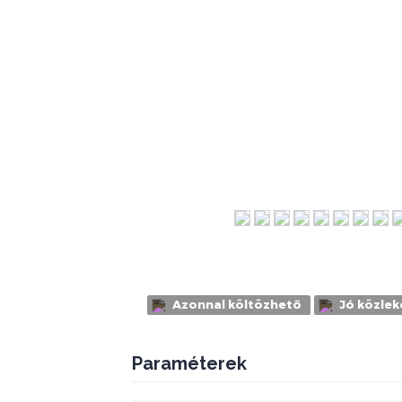
Azonnal költözhető
Jó közlek
Paraméterek