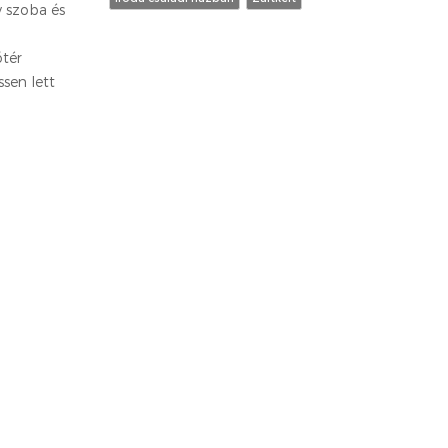
y szoba és
őtér
ssen lett