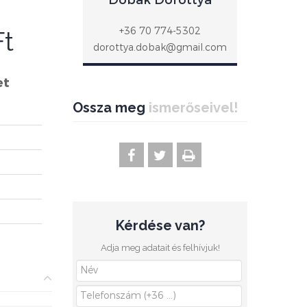
Dobák Dorottya
+36 70 774-5302
Ft
dorottya.dobak@gmail.com
et
Ossza meg
ismerőseivel!
Kérdése van?
Adja meg adatait és felhívjuk!