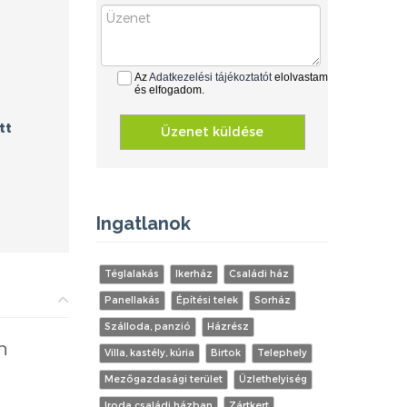
Az
Adatkezelési tájékoztatót
elolvastam
és elfogadom.
tt
Üzenet küldése
Ingatlanok
Téglalakás
Ikerház
Családi ház
Panellakás
Építési telek
Sorház
Szálloda, panzió
Házrész
n
Villa, kastély, kúria
Birtok
Telephely
Mezőgazdasági terület
Üzlethelyiség
Iroda családi házban
Zártkert