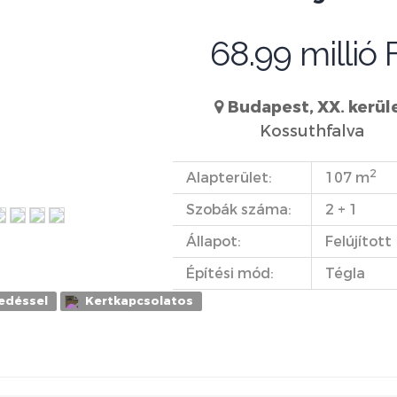
68.99 millió 
Budapest, XX. kerül
Kossuthfalva
2
Alapterület:
107 m
Szobák száma:
2 + 1
Állapot:
Felújított
Építési mód:
Tégla
edéssel
Kertkapcsolatos