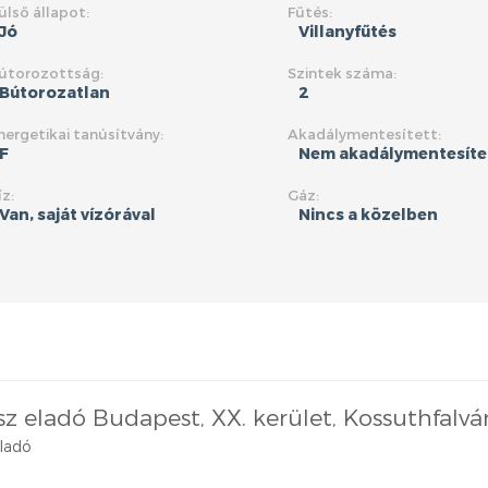
ülső állapot:
Fűtés:
Jó
Villanyfűtés
útorozottság:
Szintek száma:
Bútorozatlan
2
nergetikai tanúsítvány:
Akadálymentesített:
F
Nem akadálymentesíte
íz:
Gáz:
Van, saját vízórával
Nincs a közelben
ész eladó Budapest, XX. kerület, Kossuthfalvá
eladó