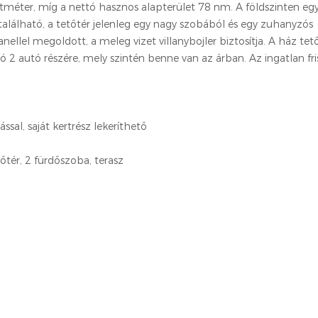
tméter, míg a nettó hasznos alapterület 78 nm. A földszinten eg
alálható, a tetőtér jelenleg egy nagy szobából és egy zuhanyzós
ellel megoldott, a meleg vizet villanybojler biztosítja. A ház tet
ló 2 autó részére, mely szintén benne van az árban. Az ingatlan fri
sal, saját kertrész lekeríthető
őtér, 2 fürdőszoba, terasz