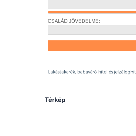
Lakástakarék, babaváró hitel és jelzálogh
Térkép