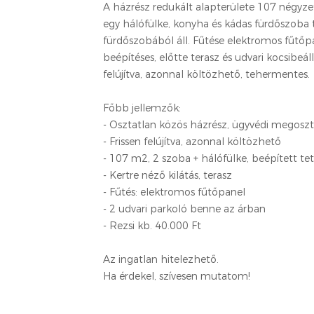
A házrész redukált alapterülete 107 négyze
egy hálófülke, konyha és kádas fürdőszoba t
fürdőszobából áll. Fűtése elektromos fűtőpan
beépítéses, előtte terasz és udvari kocsibeál
felújítva, azonnal költözhető, tehermentes.
Főbb jellemzők:
- Osztatlan közös házrész, ügyvédi megosztás
- Frissen felújítva, azonnal költözhető
- 107 m2, 2 szoba + hálófülke, beépített tet
- Kertre néző kilátás, terasz
- Fűtés: elektromos fűtőpanel
- 2 udvari parkoló benne az árban
- Rezsi kb. 40.000 Ft
Az ingatlan hitelezhető.
Ha érdekel, szívesen mutatom!