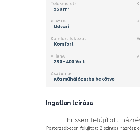
Telekméret:
K
2
530 m
Kilátás:
B
Udvari
Komfort fokozat:
E
Komfort
Villany:
V
230 - 400 Volt
Csatorna:
Közműhálózatba bekötve
Ingatlan leírása
Frissen felújított házr
Pesterzsébeten felújított 2 szintes házrész 