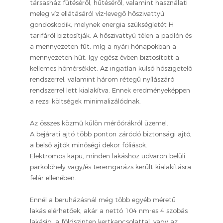
társasház fűtéséről, hűtéséről, valamint használati
meleg víz ellátásáról víz-levegő hőszivattyú
gondoskodik, melynek energia szükségletét H
tarifáról biztosítják. A hőszivattyú télen a padlón és
a mennyezeten fűt, míg a nyári hónapokban a
mennyezeten hűt, így egész évben biztosított a
kellemes hőmérséklet. Az ingatlan külső hőszigetelő
rendszerrel, valamint három rétegű nyílászáró
rendszerrel lett kialakítva. Ennek eredményeképpen
a rezsi költségek minimalizálódnak.
Az összes közmű külön mérőórákról üzemel.
A bejárati ajtó több ponton záródó biztonsági ajtó,
a belső ajtók minőségi dekor fóliások.
Elektromos kapu, minden lakáshoz udvaron belüli
parkolóhely vagy/és teremgarázs került kialakításra
felár ellenében.
Ennél a beruházásnál még több egyéb méretű
lakás elérhetőek, akár a nettó 104 nm-es 4 szobás
lakásig, a földszinten kertkapcsolattal, vagy az