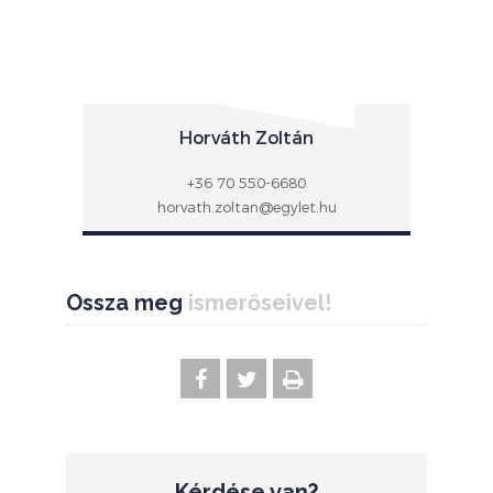
Horváth Zoltán
+36 70 550-6680
horvath.zoltan@egylet.hu
Ossza meg
ismerőseivel!
Kérdése van?