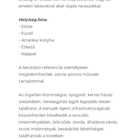
emeleti lakásoknál akár dupla teraszokkal.
Helyiség lista:
- Előtér
- Fürdő
- Amerikai konyha
- Étkező
- Nappali
A beruházó referenciái személyesen
megtekinthetőek, szinte azonos műszaki
tartalommal.
Az ingatlan biztonságos, nyugodt, kertes házas
övezetében, Veresegyház egyik legszebb részén
található. A környék fejlett infrastruktúrájának
köszönhetően bővelkedik a szociális
intézményekben, bölcsőde, óvoda, általános iskola,
orvosi intézmények, bevásárlási lehetőségek,
találhatóak a közelben.