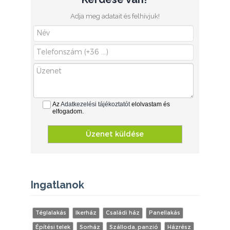
Adja meg adatait és felhívjuk!
Az
Adatkezelési tájékoztatót
elolvastam és
elfogadom.
Üzenet küldése
Ingatlanok
Téglalakás
Ikerház
Családi ház
Panellakás
Építési telek
Sorház
Szálloda, panzió
Házrész