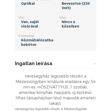
Optikai
Bevezetve (230
Volt)
Víz:
Gáz:
Van, saját
Nincs a
vízórával
közelben
Csatorna:
Közműhálózatba
bekötve
Ingatlan leírása
Veresegyház legszebb részén a
Mézesvölgyben kínálunk eladásra egy 34
nm-es, HŐSZIVATTYÚS, 1 szobás,
amerikai konyhás, nappalis, új építésű,
liftes társasházban lévő második emeleti
lakást.
Veresegyház legszebb részén a Mézesvölgyben