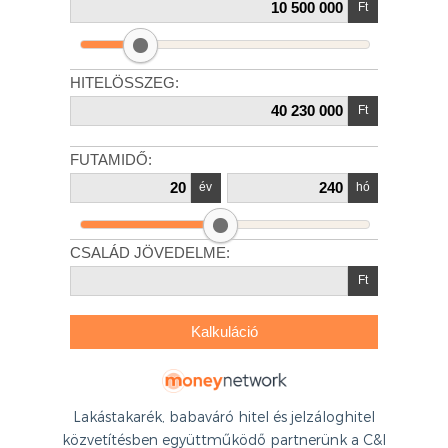
Lakástakarék, babaváró hitel és jelzáloghitel
közvetítésben együttműködő partnerünk a C&I