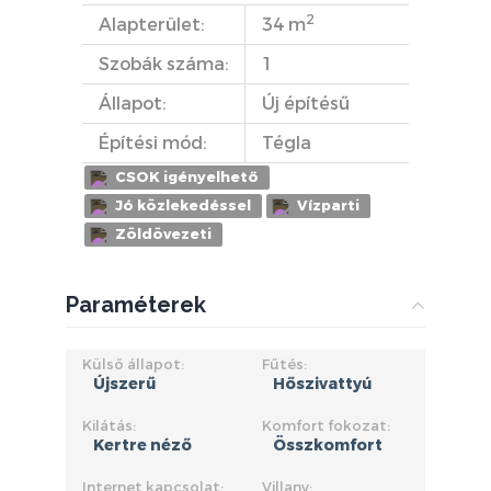
2
Alapterület:
34 m
Szobák száma:
1
Állapot:
Új építésű
Építési mód:
Tégla
CSOK igényelhető
Jó közlekedéssel
Vízparti
Zöldövezeti
Paraméterek
Külső állapot:
Fűtés:
Újszerű
Hőszivattyú
Kilátás:
Komfort fokozat:
Kertre néző
Összkomfort
Internet kapcsolat:
Villany: