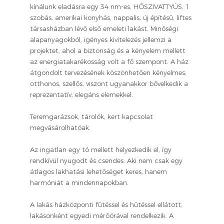
kínálunk eladásra egy 34 nm-es, HŐSZIVATTYÚS, 1
szobás, amerikai konyhás, nappalis, új építésű, liftes
társasházban lévő első emeleti lakást. Minőségi
alapanyagokból, igényes kivitelezés jellemzi a
projektet, ahol a biztonság és a kényelem mellett
az energiatakarékosság volt a fő szempont. A ház
átgondolt tervezésének köszönhetően kényelmes,
otthonos, szellős, viszont ugyanakkor bővelkedik a
reprezentatív, elegáns elemekkel.
Teremgarázsok, tárolók, kert kapcsolat
megvásárolhatóak.
Az ingatlan egy tó mellett helyezkedik el, így
rendkívül nyugodt és csendes. Aki nem csak egy
átlagos lakhatási lehetőséget keres, hanem
harmóniát a mindennapokban.
A lakás házközponti fűtéssel és hűtéssel ellátott,
lakásonként egyedi mérőórával rendelkezik. A