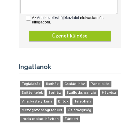
Az
Adatkezelési tájékoztatót
elolvastam és
elfogadom.
Üzenet küldése
Ingatlanok
Téglalakás
Ikerház
Családi ház
Panellakás
Építési telek
Sorház
Szálloda, panzió
Házrész
Villa, kastély, kúria
Birtok
Telephely
Mezőgazdasági terület
Üzlethelyiség
Iroda családi házban
Zártkert