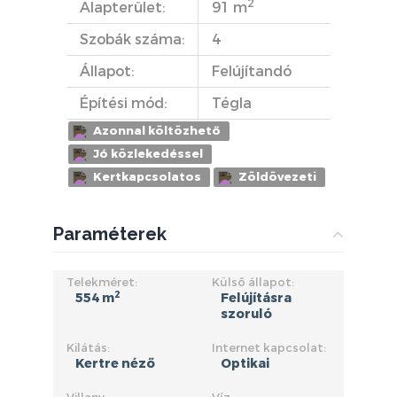
2
Alapterület:
91 m
Szobák száma:
4
Állapot:
Felújítandó
Építési mód:
Tégla
Azonnal költözhető
Jó közlekedéssel
Kertkapcsolatos
Zöldövezeti
Paraméterek
Telekméret:
Külső állapot:
2
554 m
Felújításra
szoruló
Kilátás:
Internet kapcsolat:
Kertre néző
Optikai