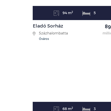
2
94 m
5
Eladó Sorház
89
Százhalombatta
milli
Óváros
2
68 m
3