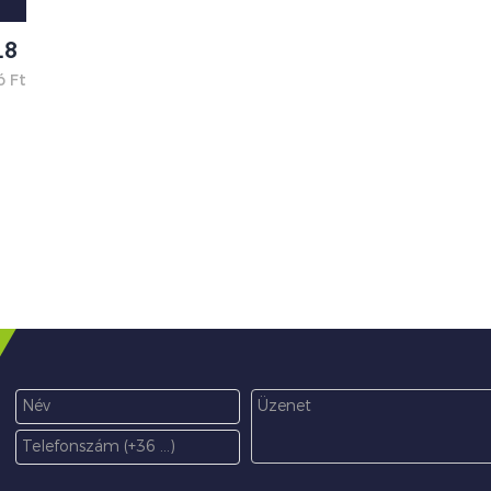
.8
ó Ft