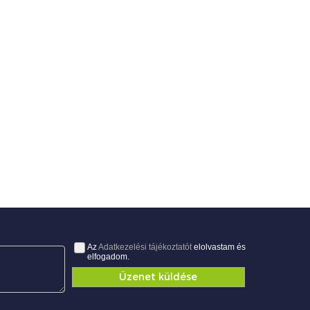
Az
Adatkezelési tájékoztatót
elolvastam és
elfogadom.
Üzenet küldése