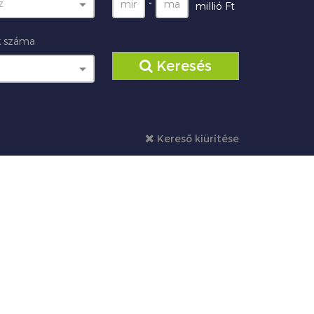
z
-
millió Ft
 száma
Keresés
Kereső kiürítése