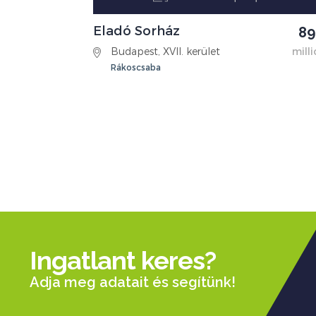
Eladó Sorház
89
Budapest, XVII. kerület
milli
Rákoscsaba
Ingatlant keres?
Adja meg adatait és segítünk!