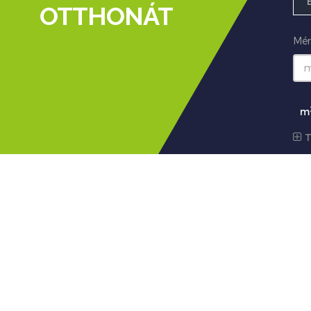
OTTHONÁT
Mér
m
T