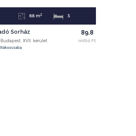
2
68 m
3
adó Sorház
89.8
Budapest, XVII. kerület
millió Ft
Rákoscsaba