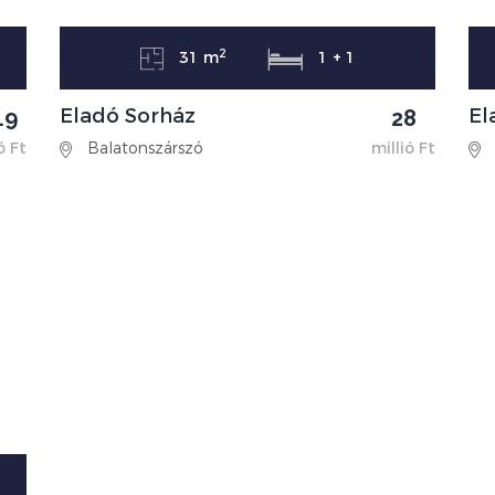
2
31 m
1 + 1
Eladó Sorház
El
.9
28
ó Ft
Balatonszárszó
millió Ft