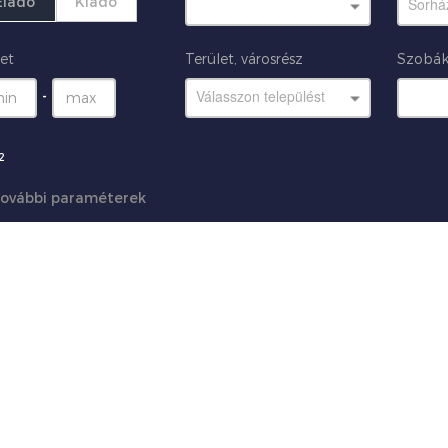
Eladó
Kiadó
Sorhá
et
Terület, városrész
Szobák
Válasszon települést
-
2
ovábbi paraméterek