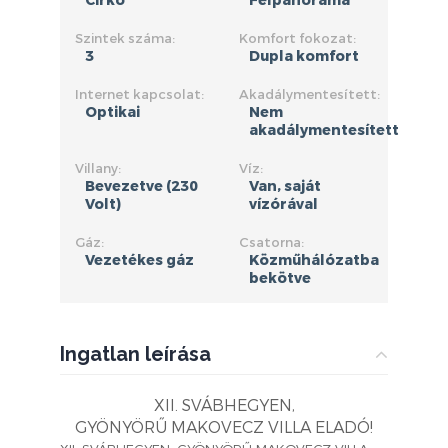
Cirkó
Félpanoráma
Szintek száma:
Komfort fokozat:
3
Dupla komfort
Internet kapcsolat:
Akadálymentesített:
Optikai
Nem
akadálymentesített
Villany:
Víz:
Bevezetve (230
Van, saját
Volt)
vízórával
Gáz:
Csatorna:
Vezetékes gáz
Közműhálózatba
bekötve
Ingatlan leírása
XII. SVÁBHEGYEN,
GYÖNYÖRŰ MAKOVECZ VILLA ELADÓ!