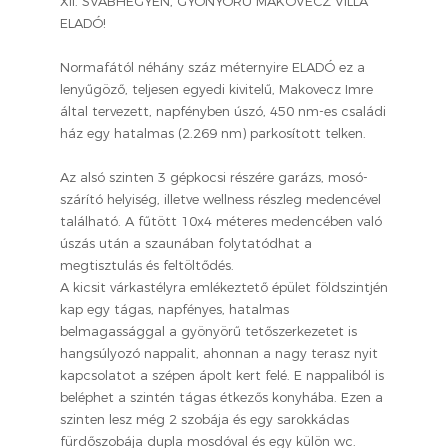
XII. SVÁBHEGYEN, GYÖNYÖRŰ MAKOVECZ VILLA
ELADÓ!
Normafától néhány száz méternyire ELADÓ ez a
lenyűgöző, teljesen egyedi kivitelű, Makovecz Imre
által tervezett, napfényben úszó, 450 nm-es családi
ház egy hatalmas (2.269 nm) parkosított telken.
Az alsó szinten 3 gépkocsi részére garázs, mosó-
szárító helyiség, illetve wellness részleg medencével
található. A fűtött 10x4 méteres medencében való
úszás után a szaunában folytatódhat a
megtisztulás és feltöltődés.
A kicsit várkastélyra emlékeztető épület földszintjén
kap egy tágas, napfényes, hatalmas
belmagassággal a gyönyörű tetőszerkezetet is
hangsúlyozó nappalit, ahonnan a nagy terasz nyit
kapcsolatot a szépen ápolt kert felé. E nappaliból is
beléphet a szintén tágas étkezős konyhába. Ezen a
szinten lesz még 2 szobája és egy sarokkádas
fürdőszobája dupla mosdóval és egy külön wc.