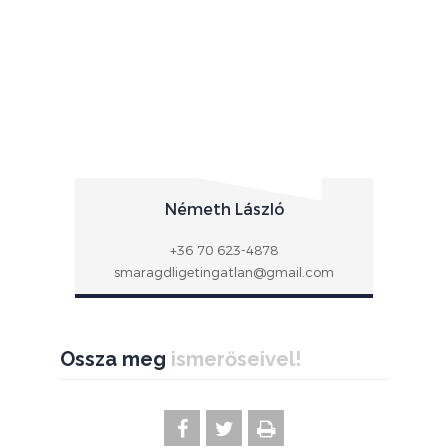
Németh László
+36 70 623-4878
smaragdligetingatlan@gmail.com
Ossza meg
ismerőseivel!