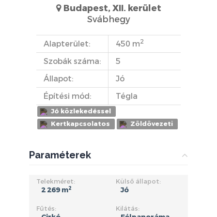
Budapest, XII. kerület
Svábhegy
2
Alapterület:
450 m
Szobák száma:
5
Állapot:
Jó
Építési mód:
Tégla
Jó közlekedéssel
Kertkapcsolatos
Zöldövezeti
Paraméterek
Telekméret:
Külső állapot:
2
2 269 m
Jó
Fűtés:
Kilátás: