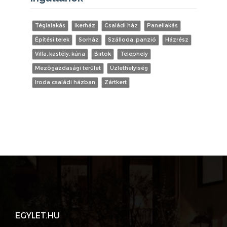
Téglalakás
Ikerház
Családi ház
Panellakás
Építési telek
Sorház
Szálloda, panzió
Házrész
Villa, kastély, kúria
Birtok
Telephely
Mezőgazdasági terület
Üzlethelyiség
Iroda családi házban
Zártkert
EGYLET.HU