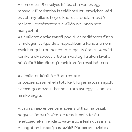
Az emeleten 3 erkélyes hálószoba van és egy
második fürdőszoba is található itt, amelyben kád
és zuhanyfülke is helyet kapott a dupla mosdó
mellett. Természetesen a külön wc innen sem
hiányozhat.
Az épületet gázkazánról padló- és radiátoros fűtés
is melegen tartja, de a nappaliban a kandalló nem
csak hangulatot, hanem meleget is áraszt. A nyári
kánikula elviselését a 60 cm vastag falakon kívül a
hűtő-fűtő klímák segítenek komfortosabbá tenni.
Az épületet körül ölelő, automata
öntözőrendszerrel ellátott kert folyamatosan ápolt,
szépen gondozott, benne a tárolást egy 12 nm-es
házikó segíti.
A tágas, napfényes terei ideális otthonná teszik
nagycsaládok részére, de remek befektetési
lehetőség akár rendelő, vagy iroda kialakítására is.
Az ingatlan lokációja is kiváló! Pár percre üzletek,