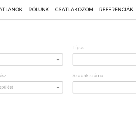
ATLANOK
RÓLUNK
CSATLAKOZOM
REFERENCIÁK
Típus
rész
Szobák száma
epülést