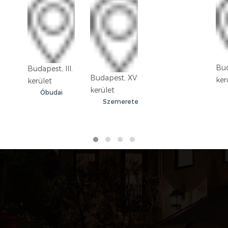
Bud
Budapest, III.
Budapest, XVIII.
ker
kerület
kerület
Óbudai
Szemeretelep
lakótelep