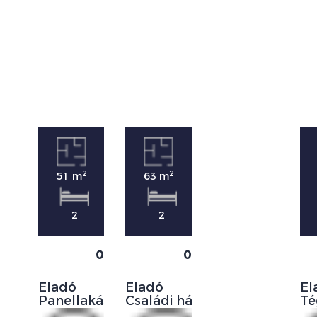
2
2
51 m
63 m
2
2
0
0
Eladó
Eladó
El
Panellakás
Családi ház
Té