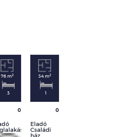
2
2
2
76 m
34 m
43 m
3
1
0
0
0
Eladó
adó
Eladó
Panellakás
glalakás
Családi
ház