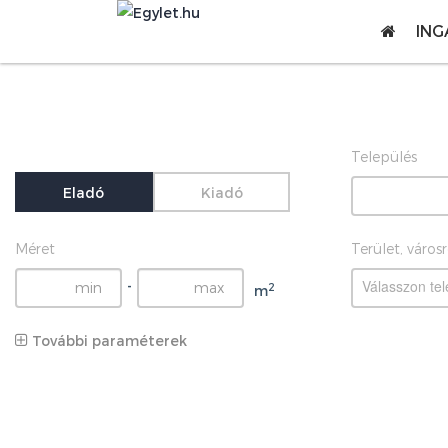
ING
Település
Eladó
Kiadó
Méret
Terület, város
Válasszon tel
-
2
m
További paraméterek