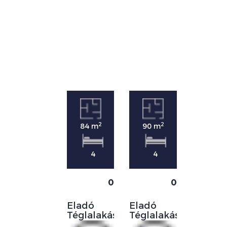
2
2
84 m
90 m
4
4
0
0
Eladó
Eladó
Téglalakás
Téglalakás