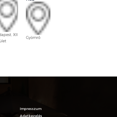
Budapest,
apest, XIII.
XVIII. kerület
Gyömrő
ület
Lakatos-
lakótelep
Impresszum
Adatkezelés