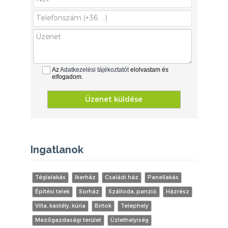
Az
Adatkezelési tájékoztatót
elolvastam és
elfogadom.
Üzenet küldése
Ingatlanok
Téglalakás
Ikerház
Családi ház
Panellakás
Építési telek
Sorház
Szálloda, panzió
Házrész
Villa, kastély, kúria
Birtok
Telephely
Mezőgazdasági terület
Üzlethelyiség