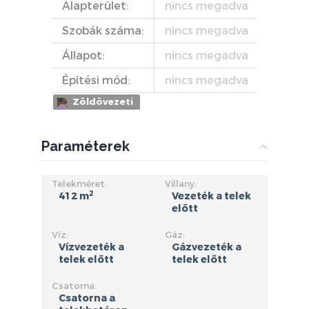
Alapterület:
nincs megadva
Szobák száma:
nincs megadva
Állapot:
nincs megadva
Építési mód:
nincs megadva
Zöldövezeti
Paraméterek
Telekméret:
Villany:
2
412 m
Vezeték a telek
előtt
Víz:
Gáz:
Vízvezeték a
Gázvezeték a
telek előtt
telek előtt
Csatorna:
Csatorna a