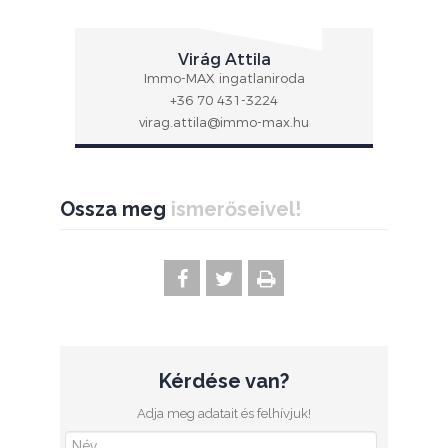
Virág Attila
Immo-MAX ingatlaniroda
+36 70 431-3224
virag.attila@immo-max.hu
Ossza meg
ismerőseivel!
Kérdése van?
Adja meg adatait és felhívjuk!