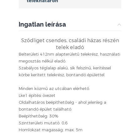
telekhatáron
Ingatlan leírása
Sződliget csendes, családi házas részén
telek eladó
Belterületi 412nm alapterületű telekrész, használati
megosztás nélkül eladó.
Szabályos téglalap alakú, sík felszínű, kerítéssel
körbe kerített telekrész, bontandó épülettel.
Minden közmű az utcában elérhető.
Lke1 építési övezet
Oldalhatáros beépíthetőség - ahol jelenleg a
bontandó épület található.
Beépíthetőség: 30%
Szintterületi mutató: 0,6
Homlokzat magasság: max. 5m