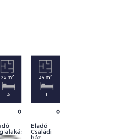
2
2
2
76 m
34 m
43 m
3
1
0
0
0
Eladó
adó
Eladó
Panellakás
glalakás
Családi
ház