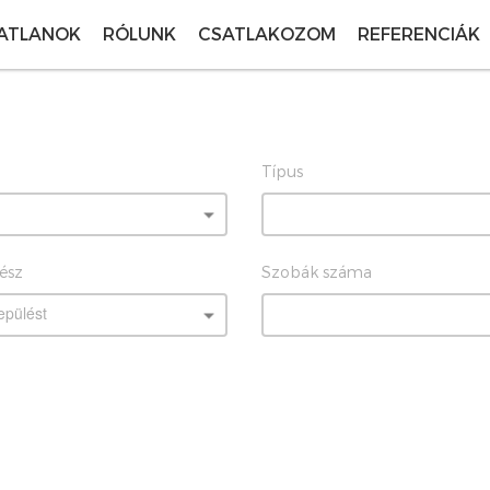
ATLANOK
RÓLUNK
CSATLAKOZOM
REFERENCIÁK
Típus
rész
Szobák száma
epülést