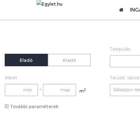
ING
Település
Eladó
Kiadó
Méret
Terület, város
Válasszon tel
-
2
m
További paraméterek