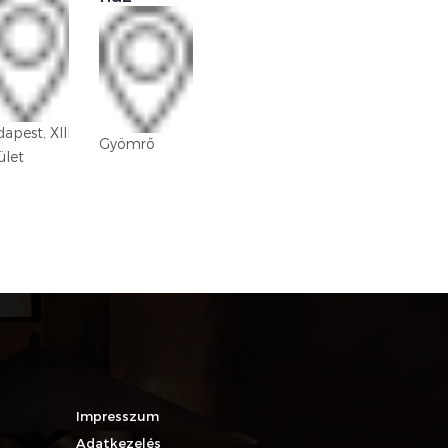
Budapest,
apest, XIII.
XVIII. kerület
Gyömrő
ület
Lakatos-
lakótelep
Impresszum
Adatkezelés