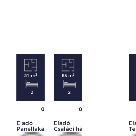
2
2
51 m
63 m
2
2
0
0
Eladó
Eladó
El
Panellakás
Családi ház
Té