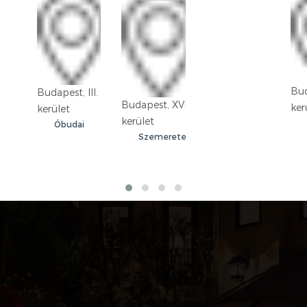
Bud
Budapest, III.
Budapest, XVIII.
ker
kerület
kerület
Óbudai
Szemeretelep
lakótelep