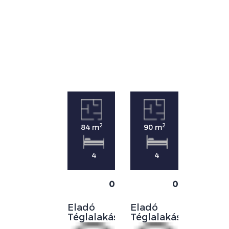
2
2
84 m
90 m
4
4
0
0
Eladó
Eladó
Téglalakás
Téglalakás