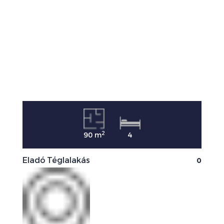
2
90 m
4
0
Eladó Téglalakás
E
0