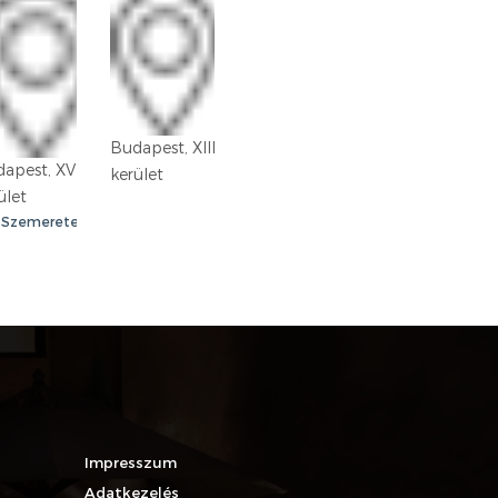
Budapest, XIII.
Gyömrő
apest, XVIII.
kerület
ület
Szemeretelep
Impresszum
Adatkezelés