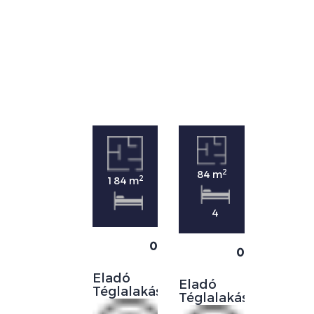
2
84 m
2
184 m
4
0
0
Eladó
Eladó
Téglalakás
Téglalakás