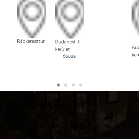
Ráckeresztúr
Budapest, III.
Bud
kerület
ker
Óbudai
lakótelep