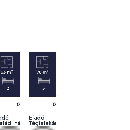
2
2
2
63 m
76 m
34 m
2
3
1
0
0
0
adó
Eladó
Eladó
aládi ház
Téglalakás
Családi
ház