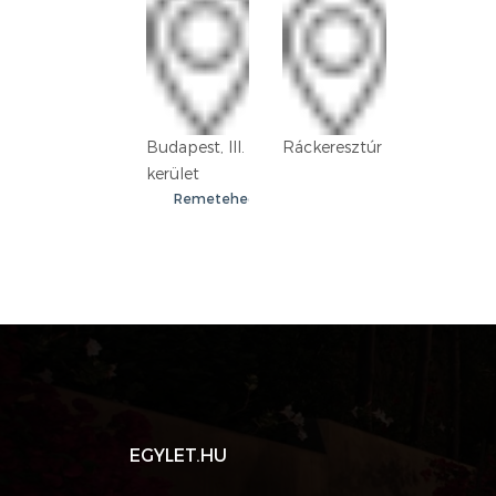
Ráckeresztúr
Budapest, III.
kerület
Remetehegy
EGYLET.HU