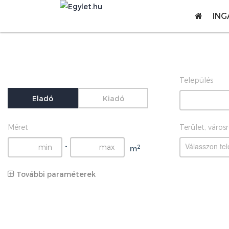
ING
Település
Eladó
Kiadó
Méret
Terület, város
Válasszon tel
-
2
m
További paraméterek