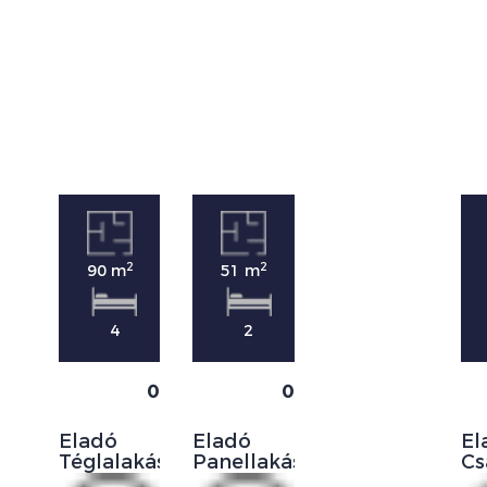
2
2
90 m
51 m
4
2
0
0
Eladó
Eladó
El
Téglalakás
Panellakás
Cs