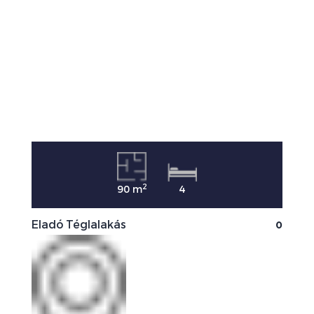
2
90 m
4
0
Eladó Téglalakás
E
0